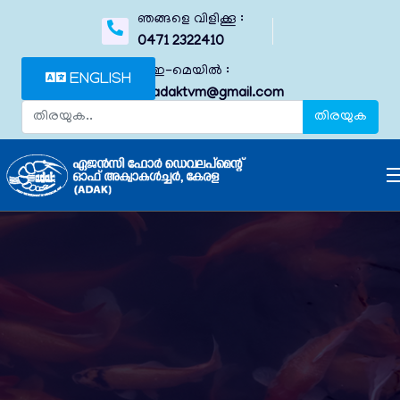
ഞങ്ങളെ വിളിക്കൂ :
0471 2322410
ഇ-മെയിൽ :
ENGLISH
adaktvm@gmail.com
തിരയുക
തിരയുക