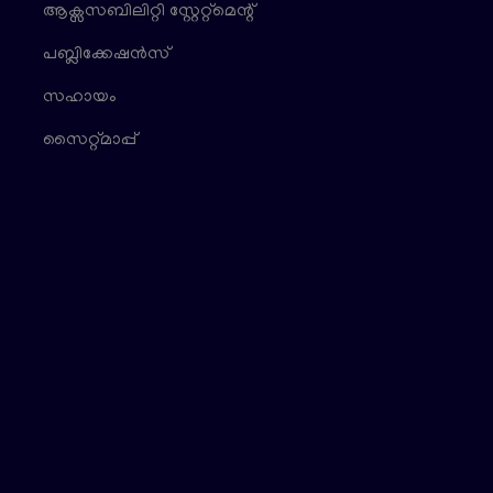
ആക്സസബിലിറ്റി സ്റ്റേറ്റ്മെന്റ്
പബ്ലിക്കേഷൻസ്
സഹായം
സൈറ്റ്മാപ്പ്