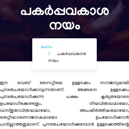
പകർപ്പവകാശ
നയം
ഹോം
പകർപ്പവകാശ
നയം
ഈ വെബ് സൈറ്റിലെ ഉള്ളടക്കം സൗജന്യമായി
പുനഃരുപയോഗിക്കാവുന്നതാണ്. അങ്ങനെ ഉള്ളടക്കം
പുനഃരുപയോഗിക്കുന്ന പക്ഷം കൃത്യതയോടെ
ഉപയോഗിക്കേണ്ടതും, നിയവിരുദ്ധമായോ,
വസ്തുതാവിരുദ്ധമായോ, അപകീർത്തികരമായോ,
തെറ്റിദ്ധാരണാജനകമായോ ഉപയോഗിക്കാൻ
പാടില്ലാത്തതുമാണ്. പുനഃരുപയോഗിക്കുമ്പോൾ ഉള്ളടക്കത്തിന്റെ