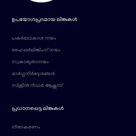
ഉപയോഗപ്രദമായ ലിങ്കുകൾ
പകർപ്പവകാശ നയം
ഹൈപ്പർലിങ്കിംഗ് നയം
സ്വകാര്യതാനയം
മാർഗ്ഗനിർദ്ദേശങ്ങൾ
സ്ക്രീൻ റീഡർ ആക്സസ്
പ്രധാനപ്പെട്ട ലിങ്കുകൾ
നിരാകരണം